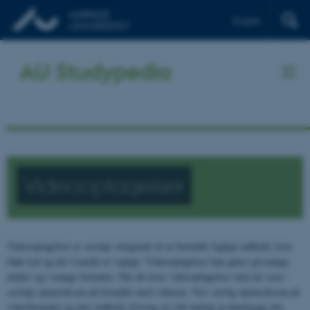
English
AU Studypedia
Videooptagelser
Videooptagelser er særligt velegnede til at formidle fagligt indhold, hvor
både lyd og det visuelle er vigtigt. Videooptagelser kan gøres på mange
måder og i mange formater. Når du laver videooptagelser skal du være
særligt opmærksom på formålet med videoen. Vær særlig opmærksom på
videoformatet og dets indhold. Forsøg så vidt muligt at planlægge din