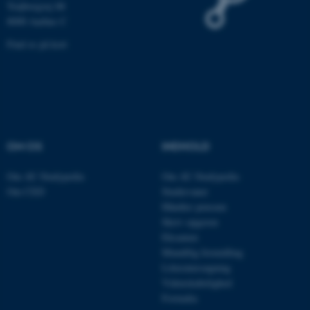
Trøjborgvej 88
8000 Aarhus C
Navn
Udbyder / Domæne
Find os på kort
be_typo_user
TYPO3 Association
.au.dk
fe_typo_user
Typo3 Association
.au.dk
OM OS
INDHOLD
Om AU Studypedia
Om AU Studypedia
Om CED
Studievaner
Håndter pensum
Skriv opgaven
Eksamen
Mundtlig formidling
Litteratursøgning
Videnskabelighed
Formalia