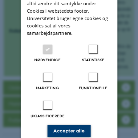
godt naturligt lys er at foretrække, men hvis
altid ændre dit samtykke under
billedet er meget mørkt, kan et par velplacerede
Cookies i webstedets footer.
lamper bidrage til et bedre resultat. Sørg for at
Universitetet bruger egne cookies og
lysindfaldet altid kommer mod front af det du
cookies sat af vores
filmer og ikke bagfra - enten lige på eller op til
Forhold
samarbejdspartnere.
en 45º vinkel.
mindske baggrundsstøjen
Forsøg at
. Hvis du
optager et sted, hvor baggrundsstøj ikke kan
undgås, så brug evt. en ekstern mikrofon til
NØDVENDIGE
STATISTISKE
den vigtigste lydkilde - fx en interviewperson.
Online mundtlig eksamen
MARKETING
FUNKTIONELLE
Mundtlig formidling
UKLASSIFICEREDE
Forbered oplægget
Accepter alle