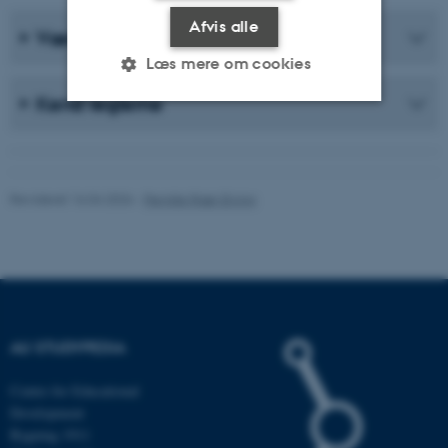
Afvis alle
Værktøjer
Læs mere om cookies
Kend reglerne
Nødvendige
Statistiske
Marketing
Funktionelle
Uklassificerede
Revideret 16.04.2026
-
Pernille Risør Elving
Nødvendige cookies hjælper
med at gøre hjemmesiden
brugbar ved at aktivere nogle
grundlæggende funktioner
AU STUDYPEDIA
som navigation mm.
Hjemmesiden kan ikke
Centre for Educational
fungerer uden disse cookies.
Development
Bygning 1911