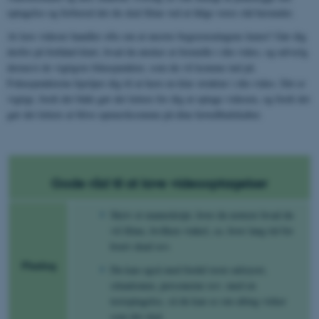
optagelse og forbered det du skal filme ved at følge vores råd herunder.
At lave videoer handler ofte om at mestre begrænsningens kunst! Gør dig
derfor på forhånd klart, hvad du ønsker at formidle i din video, og udvælg
dernæst de vigtigste fokuspunkter, som du vil komme ind på.
Fokuspunkterne hjælper dig til at have en klar struktur i din video. Det er
vigtigt, fordi det både gør det lettere for dig at optage videoen, og fordi det
gør det lettere at blive opmærksomme på dine hovedbudskaber.
Gode råd til at lave videooptagelser
Skriv et manuskript, hvor du noterer hvad du
vil filme, hvilken vinkel, ca. hvor lang tid for
hvert skud osv.
Planlæg
Du kan også med fordel teste udstyret,
situationen, personerne osv. med en
testoptagelse, så du kan se om alting virker
som det skal.