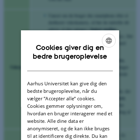
Uanset om du bruger din smartphone eller et
dedikeret videokamera, så bør du indstille dit
højest mulige
udstyr så den optager i
billedkvalitet
(gerne med omkring 25fps). Det
er nemmere at sænke kvalitetsniveauet med
Cookies giver dig en
efterredigering, end det omvendte.
ENGLISH
bedre brugeroplevelse
stabilisere dit kamera
Tænk også over at
,
DANISH
Udstyr
eksempelvis med et stativ eller en stak bøger.
Et fast underlag sikrer at du ikke får rystede
billeder.
Aarhus Universitet kan give dig den
bedste brugeroplevelse, når du
Hvis du skal have optagelser af en person, der
en ekstern
taler, er det en god idé at bruge
vælger ”Accepter alle” cookies.
mikrofon
, der kan placeres tættere på den
Cookies gemmer oplysninger om,
talende person. Det giver en stor forbedring af
hvordan en bruger interagerer med et
lydkvaliteten.
website. Alle dine data er
anonymiseret, og de kan ikke bruges
rigeligt lys
Forsøg at filme et sted med
. Et
til at identificere dig direkte. Du kan