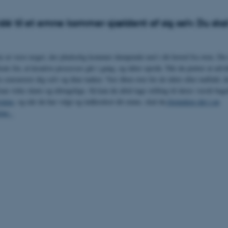
dé til et emne kommer sjældent af sig selv. Du ska
ke at være noget, der pludselig kommer dumpende ned i dit hoved fra oven. Du 
sats for, at kreative processer går i gang, og idéer opstår. Når du prøver at udvik
ke censurerer dig selv og dine tanker. Vær åben over for de idéer eller indfald, 
an virke skøre og ubrugelige. Så kan du altid tage stilling til deres værdi bage
vning
, og når du har valgt og indkredset dit emne, skal du
formulere det i en
ring.