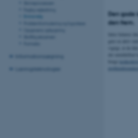
Skriveprocessen
Faglig vejledning
Den gode i
Emnevalg
den frem.
Problemformulering og hypotese
Opgavens opbygning
Idéer behøver ik
Skriftlig eksamen
gøre en aktiv ind
Formalia
vigtigt, at du ik
der umiddelbart k
Informationssøgning
bruge
tænkeskri
problemformule
Læringsteknologier