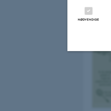
Find inspir
Du kan finde insp
emner eller dine
NØDVENDIGE
Nødvendige
Nødvendige cooki
grundlæggende fu
cookies.