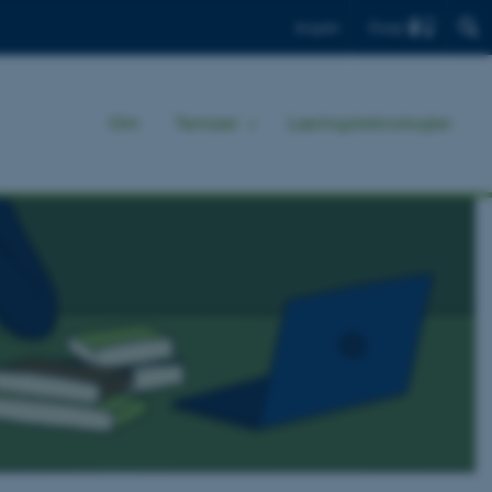
Find
English
Om
Temaer
Læringsteknologier