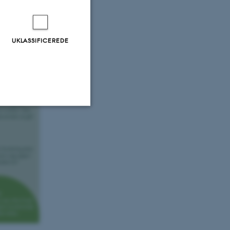
tværk, aktuelle
UKLASSIFICEREDE
Uklassificerede
ere nogle
rer uden disse