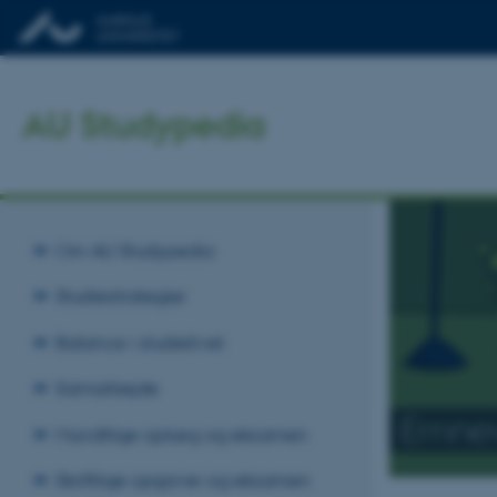
AU Studypedia
Om AU Studypedia
Studiestrategier
Balance i studielivet
Samarbejde
Emne
Mundtlige oplæg og eksamen
Skriftlige opgaver og eksamen