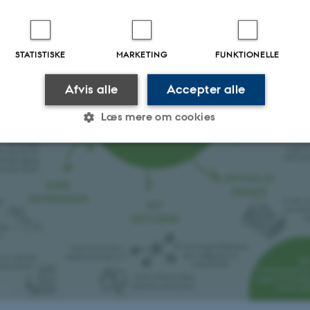
ation
iration mange steder fra, eksempelvis fra din faglighed, dine interesser, dit ne
 fremtidsplaner.
STATISTISKE
MARKETING
FUNKTIONELLE
Afvis alle
Accepter alle
Læs mere om cookies
Statistiske
Marketing
Funktionelle
es hjælper med at gøre hjemmesiden brugbar ved at aktiv
nktioner som navigation mm. Hjemmesiden kan ikke funge