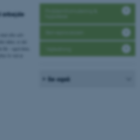
Problemformulering &
l arbejde
hypotese
Skriveprocessen
skal ofte selv
le idéer, er det
Vejledning
du får - også dem,
fter fx ved at
Se også