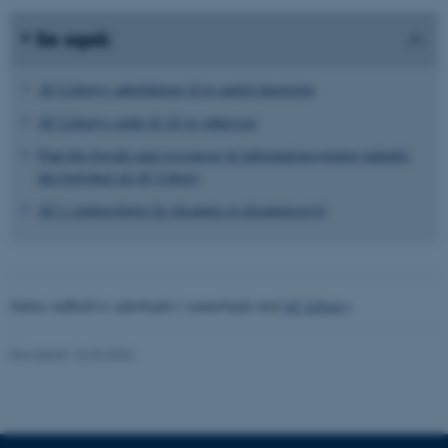
Funktionelle
Uklassificerede
Se også:
AU Librarys anbefalinger til at undgå plagiering
Nødvendige cookies hjælper
AU Librarys guide til AI og ophavsret
med at gøre hjemmesiden
Find din fagside med ressourcer til informationssøgning indenfor
brugbar ved at aktivere nogle
din faglighed på AU Library
grundlæggende funktioner
AU’s retningslinjer for eksamen og eksamenssnyd
som navigation mm.
Hjemmesiden kan ikke
fungerer uden disse cookies.
Sidens indhold er udarbejdet i samarbejde med
AU Library
.
Navn
Udbyder / Domæne
Revideret 16.04.2026
be_typo_user
TYPO3 Association
.au.dk