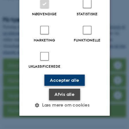
NØDVENDIGE
STATISTISKE
Få hjælp til processen
Træning og udvikling af dine søgekundskaber er noget, du kan
få hjælp til
på biblioteket
. AU Library vejleder gerne ude på bibliotekerne eller via
online møder. Bibliotekerne holder også kurser mange steder i den
MARKETING
FUNKTIONELLE
skemalagte undervisning og tilbyder
forskellige ”åbne” kurser, som du kan
tilmelde dig
.
Ressourcer til informationssøgning
UKLASSIFICEREDE
Referencehåndtering
Accepter alle
Afvis alle
Søgemetoder og -teknikker
Læs mere om cookies
Referencestandarter på AU
Nødvendige
Statistiske
Marketing