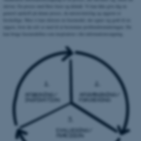
skriver. En proces med flere faser og delmål. Vi kan ikke give dig en
generel opskrift på denne proces, da universitetsfag og opgaver er
forskellige. Men vi kan skitsere en fasemodel, der egner sig godt til en
opgave, hvor du selv er med til at bestemme problemformuleringen. Du
kan bruge fasemodellen som inspiration i din informationssøgning.