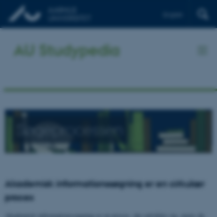
English
AU Studypedia
Søgeprocessen
Akademisk informationssøgning er en cirkulær
proces
Akademisk informationssøgning er en proces, der udvikler sig, mens du