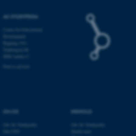
fe_typo_user
Typo3 Association
.au.dk
AU STUDYPEDIA
Centre for Educational
Development
Bygning 1911
Trøjborgvej 88
8000 Aarhus C
Find os på kort
ASP.NET_SessionId
Microsoft Corporation
.au.dk
OM OS
INDHOLD
Om AU Studypedia
Om AU Studypedia
JSESSIONID
Oracle Corporation
Om CED
Studievaner
.au.dk