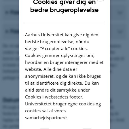
Cookies giver dig en
ENGLISH
bedre brugeroplevelse
Fase 2: Afgrænsning/fokusering
DANISH
Fase 3: Evaluering/præcision
Aarhus Universitet kan give dig den
bedste brugeroplevelse, når du
Du vil måske komme til at opleve, at dit behov for litteratur/information
vælger ”Accepter alle” cookies.
ændrer sig, når du først er kommet godt i gang med din opgave. Det
Cookies gemmer oplysninger om,
kræver nemlig en vis fortrolighed med et emne, før du bliver skarp nok til
hvordan en bruger interagerer med et
at kunne søge mere præcist og udvælge kilder. Informationssøgning i
website. Alle dine data er
forbindelse med større opgaver er ofte en cirkulær proces, hvor du
anonymiseret, og de kan ikke bruges
gentager hele eller dele af processen flere gange.
til at identificere dig direkte. Du kan
altid ændre dit samtykke under
Cookies i webstedets footer.
Dokumentation af din informationssøgning
Universitetet bruger egne cookies og
På nogle fag og i nogle typer af opgaver er det en forventning, at du
cookies sat af vores
beskriver og/eller reflekterer over din tilgang til litteratursøgning og de
samarbejdspartnere.
faglige resultater, som din informationssøgning viser. Orientér dig i, hvad
der gælder for din uddannelse, dit fag, din opgave.