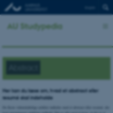
English
AU Studypedia
Abstract
Her kan du læse om, hvad et abstract eller
resumé skal indeholde
De fleste videnskabelige artikler indledes med et abstract eller resumé, der
kort opsummerer artiklens indhold. Det er ofte også et krav, at der er et