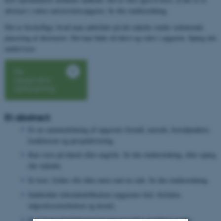
abstract i større universitetsopgaver. Se din studieordning.
Det er forskelligt, hvad man anbefaler på det enkelte studie vedrørende
placering af abstractet. Det kan både stå først og sidst i opgaven. Spørg din
underviser.
Se
opgavens
opbygning
Et abstract:
Er en sammenfatning af opgavens formål, metode, hovedpunkter,
konklusion og perspektivering.
Kan være på dansk eller engelsk. Se din studieordning, eller spørg
din vejleder.
Er kort, fylder ofte ikke mere end en side. Se din studieordning.
Indeholder tekstidentifikation (opgavens titel, forfatter,
udgivelsesinstitution og årstal).
Er et krav i bacheloropgaver og specialet, sjældent i andre