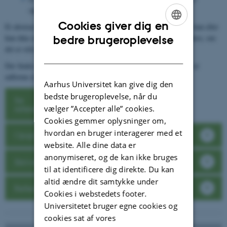
opgaver.
Cookies giver dig en
Et abstract giver din læser et hurtigt overblik over emnet, selvom han eller
ENGLISH
hun ikke er fagperson. Samtidig får læseren mulighed for at vurdere, om
bedre brugeroplevelse
det er relevant at læse videre.
DANISH
Der findes flere referencesystemer, der giver konkret vejledning i at
udforme et abstract. Fx APA-systemet eller MLA-systemet.
Aarhus Universitet kan give dig den
bedste brugeroplevelse, når du
Se
vælger ”Accepter alle” cookies.
referencesystemer
Cookies gemmer oplysninger om,
hvordan en bruger interagerer med et
Opgavens opbygning
website. Alle dine data er
anonymiseret, og de kan ikke bruges
Skriveprocessen
til at identificere dig direkte. Du kan
altid ændre dit samtykke under
Referencehåndtering
Cookies i webstedets footer.
Universitetet bruger egne cookies og
cookies sat af vores