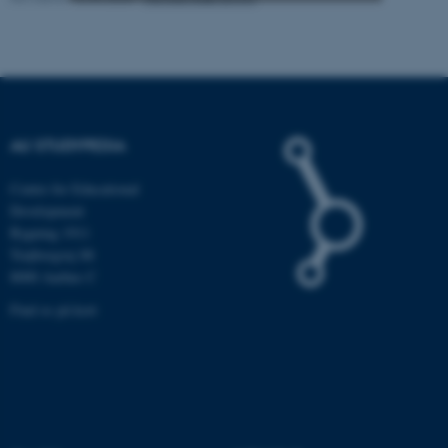
Nødvendige
Statistiske
Marketing
Funktionelle
Uklassificerede
AU STUDYPEDIA
Nødvendige cookies hjælper
med at gøre hjemmesiden
Centre for Educational
brugbar ved at aktivere nogle
Development
grundlæggende funktioner
Bygning 1911
Trøjborgvej 88
som navigation mm.
8000 Aarhus C
Hjemmesiden kan ikke
fungerer uden disse cookies.
Find os på kort
Navn
Udbyder / Domæne
be_typo_user
TYPO3 Association
.au.dk