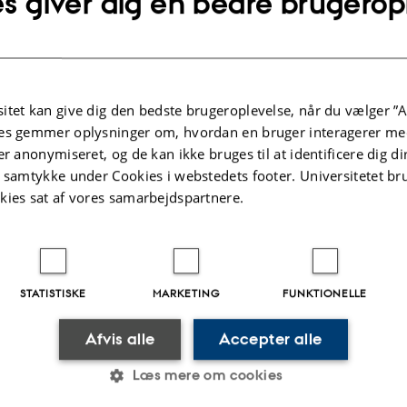
s giver dig en bedre brugerop
kker
 til eksamen lige om lidt og har brug for en god teknik til at repetere stoffet 
 eller multiple choice quiz, eller om du gerne vil hjælpe dig selv til både at
ervejs i semestret, så kan du bruge teknikkerne herunder.
itet kan give dig den bedste brugeroplevelse, når du vælger ”A
 at huske!
es gemmer oplysninger om, hvordan en bruger interagerer med
er anonymiseret, og de kan ikke bruges til at identificere dig d
t samtykke under Cookies i webstedets footer. Universitetet br
r indholdet
kies sat af vores samarbejdspartnere.
 videnshuller
STATISTISKE
MARKETING
FUNKTIONELLE
memory palace
Afvis alle
Accepter alle
om sparringspartner til at forstå
Læs mere om cookies