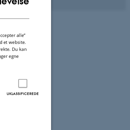
levelse
DANISH
før fx en
 huske og
ccepter alle”
 et website.
irekte. Du kan
uger egne
UKLASSIFICEREDE