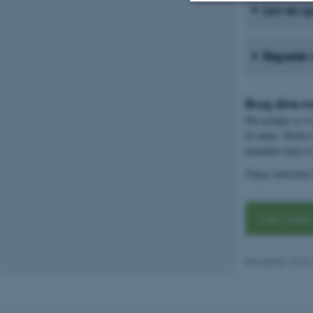
Lav en qu
Nødvendige
Repetér 
Nødvendige cooki
Brug dine 
grundlæggende fu
Din gruppe er et 
cookies.
til andre. Derfor
hinanden med at 
Tilpas øvelserne 
Navn
be_typo_user
Læs mere
fe_typo_user
Revideret 16.04