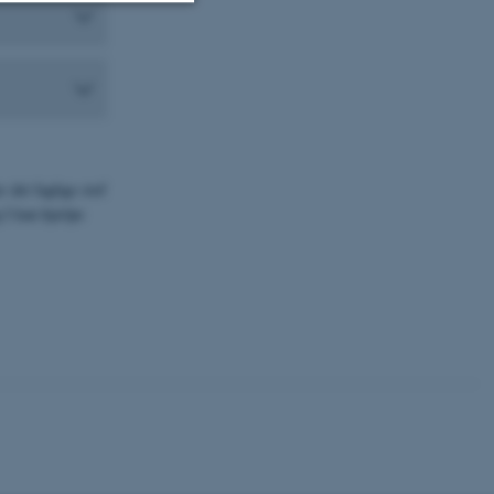
Uklassificerede
ere nogle
rer uden disse
e det faglige stof
g I kan hjælpe
 vores CMS-udbyder,
identificere en backend-
bruger er logget ind i
rbundet med Typo3-
emet. Det bruges generelt
ntifikator for at gøre det
præferencer, men i mange
 ikke nødvendigt, da det
lt af platformen, skønt
webstedsadministratorer. I