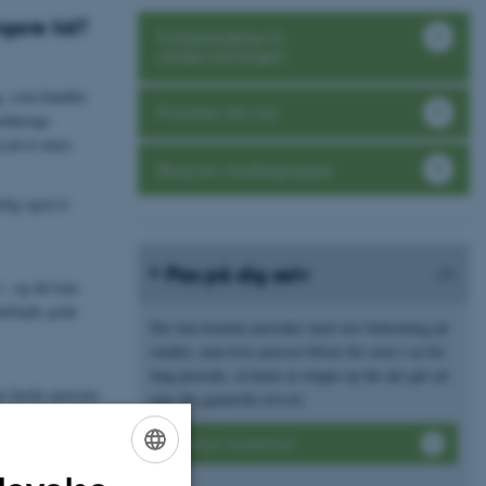
ngere tid?
Forberedelse til
undervisningen
g, som handler
Prioriter din tid
menhænge
å på et mere
Brug en studiegruppe
elig også er
Pas på dig selv
., og det kan
darbejde gode
Der kan komme perioder med stor belastning på
studiet, men hvis presset bliver for stort i en for
lang periode, så husk at stoppe op før det går ud
kan huske pensum
over din generelle trivsel.
n du kan også
Balance i studielivet
ENGLISH