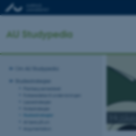
AU Studypedia
Om AU Studypedia
Studiestrategier
Planlæg semesteret
Forberedelse til undervisningen
Læsestrategier
Notestrategier
Huskes
Huskestrategier
At lære på uni
Argumentation