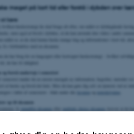
ke meget på kort tid eller forstå i dybden over læ
 at lære
å, hvilken huskestrategi du skal bruge alt efter, om målet er dybdegående lærin
huske, men også at forstå i dybden, så du kan anvende den viden i andre sam
m målet er, at du skal kunne huske mange ting og informationer i kort tid, alts
u, fx i forbindelse med en eksamen.
m du har brug for en langsigtet eller kortsigtet huskestrategi – hvilket selvfølg
id, du har til rådighed.
e og forstå undervejs i semestret
af semestret møder du en enorm mængde ny information, begreber, metoder osv
rt at huske og forstå det hele. Men du kan gøre dig selv en tjeneste ved at in
ategier i løbet af semesteret - både under din
læsning
og
noteskrivning
.
tere op til eksamen
ksamener, fx
mundtlig eksamen
eller
multiple choice eksamen
, kræver at du 
den. Her er det selvfølgelig stadig relevant at gå efter dybdegående læring, me
rlige teknikker til at huske meget indhold på kort tid.