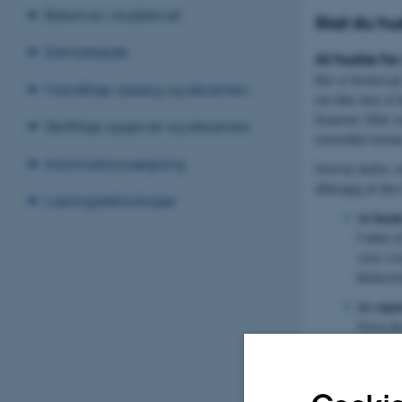
Balance i studielivet
Skal du hus
Samarbejde
At huske for
Der er forskel p
Mundtlige oplæg og eksamen
om ikke bare at 
fremover. Eller o
Skriftlige opgaver og eksamen
overordnet nivea
Informationssøgning
Overvej derfor, o
afhængig af den t
Læringsteknologier
At husk
I løbet 
være svæ
huskestr
At repe
Visse e
på rygra
bruge sæ