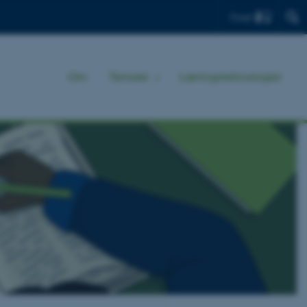
Find
Om
Temaer
Læringsteknologier