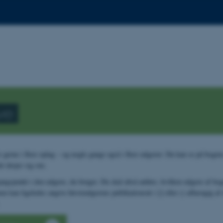
ve
erne i flere oplag – og nogle gange også i flere udgaver. Du kan se på bogens 
et drejer sig om.
angspunkt i den udgave, du bruger. Du skal altså anføre, hvilken udgave af bog
 men kan ligeledes angive førsteudgavens publikationsår i [] eller () afhængig af 