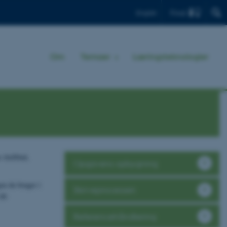
Find
English
Om
Temaer
Læringsteknologier
titelblad,
Opgavens opbygning
en du bruger i
Skriveprocessen
dit
Referencehåndtering