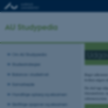
AU Studypedia
Udga
Om AU Studypedia
Studiestrategier
Balance i studielivet
Bøger udkommer g
hvilken udgave d
Samarbejde
Du skal tage udg
litteraturlisten,
Mundtlige oplæg og eksamen
referencesystem.
Skriftlige opgaver og eksamen