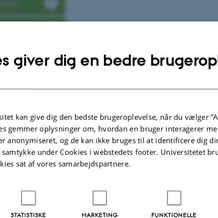
rliste
systemer
s giver dig en bedre brugerop
rdan du henviser til en bog i forskellige udgaver
al, Mieke:
Narratology
.
Introduction to the Theory of Narrative
, 2. udgave, 
 Press, Toronto, 1997 (1985).
itet kan give dig den bedste brugeroplevelse, når du vælger ”A
es gemmer oplysninger om, hvordan en bruger interagerer med
l, Mieke (1997) [1985].
Narratology
.
Introduction to the Theory of Narrativ
er anonymiseret, og de kan ikke bruges til at identificere dig d
ity of Toronto Press, Toronto.
t samtykke under Cookies i webstedets footer. Universitetet br
o:
Bal, Mieke. Narratology : Introduction to the Theory of Narrative 2. ed. T
kies sat af vores samarbejdspartnere.
ity of Toronto Press, 1997.
d
: Bal, M. (1997) Narratology : introduction to the theory of narrative . 2. ed
ity of Toronto Press.
STATISTISKE
MARKETING
FUNKTIONELLE