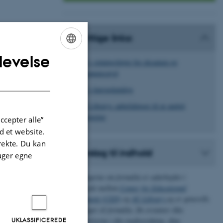
Nyttige links:
levelse
ENGLISH
AU’s retningslinjer for eksamen og
eksamenssnyd
DANISH
AU’s kursuskatalog
AU Librarys anbefalinger til at undgå
University of
plagiering
ccepter alle”
 et website.
e
, 2. udgave,
irekte. Du kan
Forslag til indhold
uger egne
oronto:
Oplysningerne om formalia er udarbejdet i
samarbejde mellem
Center for Educational
Development (CED)
og
AU Library
og er generelle
. Toronto:
vejledninger til formalia. De erstatter ikke
UKLASSIFICEREDE
bestemmelserne i din studieordning, dine